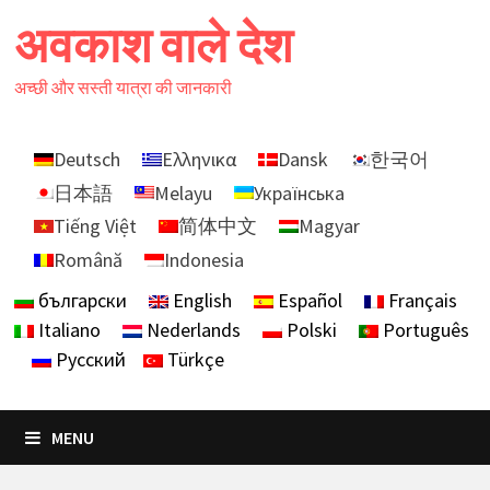
Skip
अवकाश वाले देश
to
content
अच्छी और सस्ती यात्रा की जानकारी
Deutsch
Ελληνικα
Dansk
한국어
日本語
Melayu
Українська
Tiếng Việt
简体中文
Magyar
Română
Indonesia
български
English
Español
Français
Italiano
Nederlands
Polski
Português
Русский
Türkçe
MENU