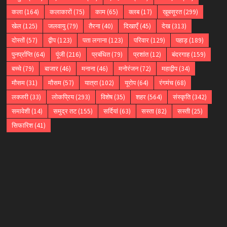
कला
(164)
कलाकारों
(75)
काम
(65)
क्लब
(17)
ख़ूबसूरत
(299)
खेल
(125)
जलवायु
(79)
तैरना
(40)
दिखाएँ
(45)
देख
(313)
दोस्तों
(57)
द्वीप
(123)
पता लगाना
(123)
परिवार
(129)
पहाड़
(189)
पुनर्प्राप्ति
(64)
पूंजी
(216)
प्रबंधित
(79)
प्रशांत
(12)
बंदरगाह
(159)
बच्चे
(79)
बाजार
(46)
मनाना
(46)
मनोरंजन
(72)
महाद्वीप
(34)
मौसम
(31)
मौसम
(57)
यात्रा
(102)
यूरोप
(64)
रंगमंच
(68)
लक्जरी
(33)
लोकप्रिय
(293)
विशेष
(35)
शहर
(564)
संस्कृति
(342)
समावेशी
(14)
समुद्र तट
(155)
सर्दियां
(63)
सस्ता
(82)
सस्ती
(25)
सिफारिश
(41)