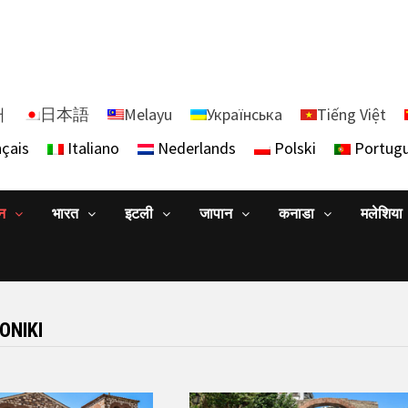
어
日本語
Melayu
Українська
Tiếng Việt
çais
Italiano
Nederlands
Polski
Portug
ान
भारत
इटली
जापान
कनाडा
मलेशिया
ONIKI