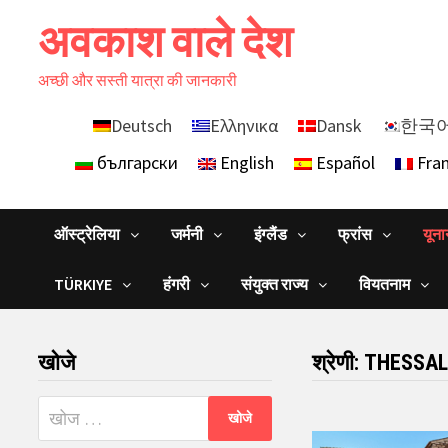
Skip
अवकाश वाले देश
to
content
अच्छी और सस्ती यात्रा की जानकारी
Deutsch
Ελληνικα
Dansk
한국
български
English
Español
Fran
ऑस्ट्रेलिया
जर्मनी
इंग्लैंड
फ्रांस
यून
TÜRKIYE
हंगरी
संयुक्त राज्य
वियतनाम
खोजे
श्रेणी:
THESSAL
निम्न
को