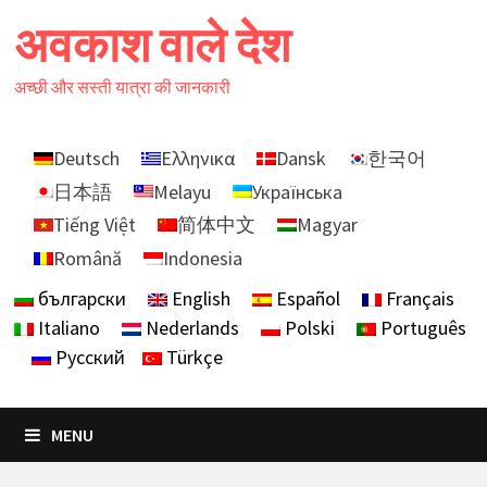
Skip
अवकाश वाले देश
to
content
अच्छी और सस्ती यात्रा की जानकारी
Deutsch
Ελληνικα
Dansk
한국어
日本語
Melayu
Українська
Tiếng Việt
简体中文
Magyar
Română
Indonesia
български
English
Español
Français
Italiano
Nederlands
Polski
Português
Русский
Türkçe
MENU