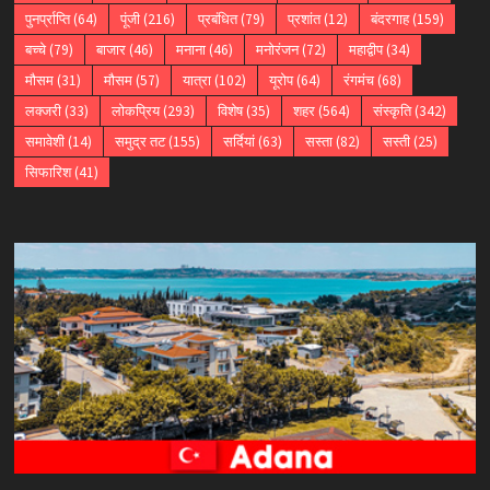
पुनर्प्राप्ति
(64)
पूंजी
(216)
प्रबंधित
(79)
प्रशांत
(12)
बंदरगाह
(159)
बच्चे
(79)
बाजार
(46)
मनाना
(46)
मनोरंजन
(72)
महाद्वीप
(34)
मौसम
(31)
मौसम
(57)
यात्रा
(102)
यूरोप
(64)
रंगमंच
(68)
लक्जरी
(33)
लोकप्रिय
(293)
विशेष
(35)
शहर
(564)
संस्कृति
(342)
समावेशी
(14)
समुद्र तट
(155)
सर्दियां
(63)
सस्ता
(82)
सस्ती
(25)
सिफारिश
(41)