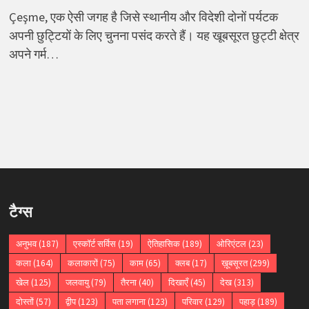
Çeşme, एक ऐसी जगह है जिसे स्थानीय और विदेशी दोनों पर्यटक
अपनी छुट्टियों के लिए चुनना पसंद करते हैं। यह खूबसूरत छुट्टी क्षेत्र
अपने गर्म…
टैग्स
अनुभव
(187)
एस्कॉर्ट सर्विस
(19)
ऐतिहासिक
(189)
ओरिएंटल
(23)
कला
(164)
कलाकारों
(75)
काम
(65)
क्लब
(17)
ख़ूबसूरत
(299)
खेल
(125)
जलवायु
(79)
तैरना
(40)
दिखाएँ
(45)
देख
(313)
दोस्तों
(57)
द्वीप
(123)
पता लगाना
(123)
परिवार
(129)
पहाड़
(189)