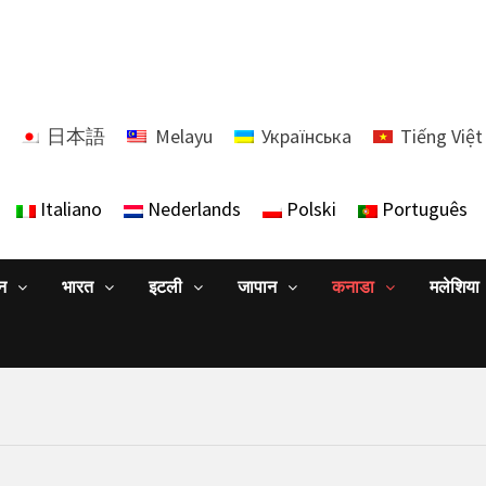
日本語
Melayu
Українська
Tiếng Việt
Italiano
Nederlands
Polski
Português
ान
भारत
इटली
जापान
कनाडा
मलेशिया