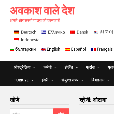
Skip
अवकाश वाले देश
to
content
अच्छी और सस्ती यात्रा की जानकारी
Deutsch
Ελληνικα
Dansk
한국어
Indonesia
български
English
Español
Français
ऑस्ट्रेलिया
जर्मनी
इंग्लैंड
फ्रांस
यून
TÜRKIYE
हंगरी
संयुक्त राज्य
वियतनाम
खोजे
श्रेणी:
ओटावा
निम्न