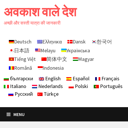
Skip
अवकाश वाले देश
to
content
अच्छी और सस्ती यात्रा की जानकारी
Deutsch
Ελληνικα
Dansk
한국어
日本語
Melayu
Українська
Tiếng Việt
简体中文
Magyar
Română
Indonesia
български
English
Español
Français
Italiano
Nederlands
Polski
Português
Русский
Türkçe
MENU