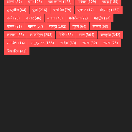
दोस्तों
(57)
द्वीप
(123)
पता लगाना
(123)
परिवार
(129)
पहाड़
(189)
पुनर्प्राप्ति
(64)
पूंजी
(216)
प्रबंधित
(79)
प्रशांत
(12)
बंदरगाह
(159)
बच्चे
(79)
बाजार
(46)
मनाना
(46)
मनोरंजन
(72)
महाद्वीप
(34)
मौसम
(31)
मौसम
(57)
यात्रा
(102)
यूरोप
(64)
रंगमंच
(68)
लक्जरी
(33)
लोकप्रिय
(293)
विशेष
(35)
शहर
(564)
संस्कृति
(342)
समावेशी
(14)
समुद्र तट
(155)
सर्दियां
(63)
सस्ता
(82)
सस्ती
(25)
सिफारिश
(41)