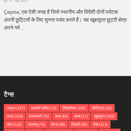
27. मई 2023
Çeşme, एक ऐसी जगह है जिसे स्थानीय और विदेशी दोनों पर्यटक
अपनी छुट्टियों के लिए चुनना पसंद करते हैं। यह खूबसूरत छुट्टी क्षेत्र
अपने गर्म…
टैग्स
अनुभव
(187)
एस्कॉर्ट सर्विस
(19)
ऐतिहासिक
(189)
ओरिएंटल
(23)
कला
(164)
कलाकारों
(75)
काम
(65)
क्लब
(17)
ख़ूबसूरत
(299)
खेल
(125)
जलवायु
(79)
तैरना
(40)
दिखाएँ
(45)
देख
(313)