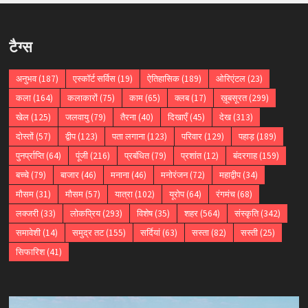
टैग्स
अनुभव
(187)
एस्कॉर्ट सर्विस
(19)
ऐतिहासिक
(189)
ओरिएंटल
(23)
कला
(164)
कलाकारों
(75)
काम
(65)
क्लब
(17)
ख़ूबसूरत
(299)
खेल
(125)
जलवायु
(79)
तैरना
(40)
दिखाएँ
(45)
देख
(313)
दोस्तों
(57)
द्वीप
(123)
पता लगाना
(123)
परिवार
(129)
पहाड़
(189)
पुनर्प्राप्ति
(64)
पूंजी
(216)
प्रबंधित
(79)
प्रशांत
(12)
बंदरगाह
(159)
बच्चे
(79)
बाजार
(46)
मनाना
(46)
मनोरंजन
(72)
महाद्वीप
(34)
मौसम
(31)
मौसम
(57)
यात्रा
(102)
यूरोप
(64)
रंगमंच
(68)
लक्जरी
(33)
लोकप्रिय
(293)
विशेष
(35)
शहर
(564)
संस्कृति
(342)
समावेशी
(14)
समुद्र तट
(155)
सर्दियां
(63)
सस्ता
(82)
सस्ती
(25)
सिफारिश
(41)