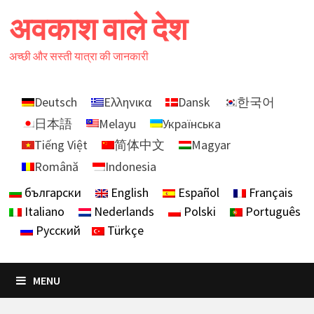
Skip
अवकाश वाले देश
to
content
अच्छी और सस्ती यात्रा की जानकारी
Deutsch
Ελληνικα
Dansk
한국어
日本語
Melayu
Українська
Tiếng Việt
简体中文
Magyar
Română
Indonesia
български
English
Español
Français
Italiano
Nederlands
Polski
Português
Русский
Türkçe
MENU