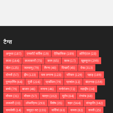
टैग्स
अनुभव
(187)
एस्कॉर्ट सर्विस
(19)
ऐतिहासिक
(189)
ओरिएंटल
(23)
कला
(164)
कलाकारों
(75)
काम
(65)
क्लब
(17)
ख़ूबसूरत
(299)
खेल
(125)
जलवायु
(79)
तैरना
(40)
दिखाएँ
(45)
देख
(313)
दोस्तों
(57)
द्वीप
(123)
पता लगाना
(123)
परिवार
(129)
पहाड़
(189)
पुनर्प्राप्ति
(64)
पूंजी
(216)
प्रबंधित
(79)
प्रशांत
(12)
बंदरगाह
(159)
बच्चे
(79)
बाजार
(46)
मनाना
(46)
मनोरंजन
(72)
महाद्वीप
(34)
मौसम
(31)
मौसम
(57)
यात्रा
(102)
यूरोप
(64)
रंगमंच
(68)
लक्जरी
(33)
लोकप्रिय
(293)
विशेष
(35)
शहर
(564)
संस्कृति
(342)
समावेशी
(14)
समुद्र तट
(155)
सर्दियां
(63)
सस्ता
(82)
सस्ती
(25)