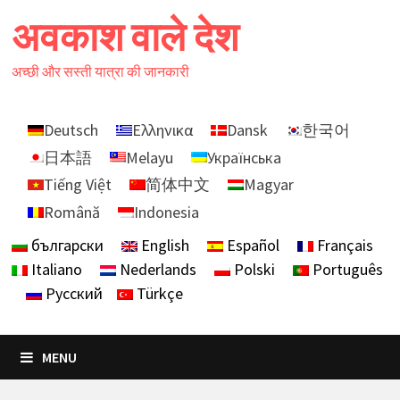
Skip
अवकाश वाले देश
to
content
अच्छी और सस्ती यात्रा की जानकारी
Deutsch
Ελληνικα
Dansk
한국어
日本語
Melayu
Українська
Tiếng Việt
简体中文
Magyar
Română
Indonesia
български
English
Español
Français
Italiano
Nederlands
Polski
Português
Русский
Türkçe
MENU