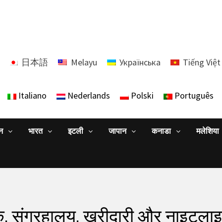
日本語
Melayu
Українська
Tiếng Việt
Italiano
Nederlands
Polski
Português
ान
भारत
इटली
जापान
कनाडा
मलेशिया
्क, संग्रहालय, खरीदारी और नाइटलाइफ़ 