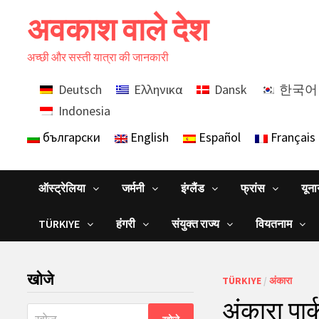
Skip
अवकाश वाले देश
to
content
अच्छी और सस्ती यात्रा की जानकारी
Deutsch
Ελληνικα
Dansk
한국어
Indonesia
български
English
Español
Français
ऑस्ट्रेलिया
जर्मनी
इंग्लैंड
फ्रांस
यून
TÜRKIYE
हंगरी
संयुक्त राज्य
वियतनाम
खोजे
TÜRKIYE
/
अंकारा
अंकारा पार
निम्न