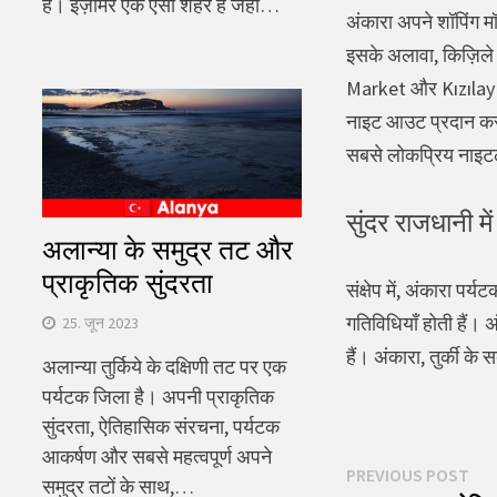
है। इज़मिर एक ऐसा शहर है जहां…
अंकारा अपने शॉपिंग म
इसके अलावा, किज़िले ज
Market और Kızılay M
नाइट आउट प्रदान करते 
सबसे लोकप्रिय नाइटला
सुंदर राजधानी म
अलान्या के समुद्र तट और
प्राकृतिक सुंदरता
संक्षेप में, अंकारा प
गतिविधियाँ होती हैं।
25. जून 2023
हैं। अंकारा, तुर्की के
अलान्या तुर्किये के दक्षिणी तट पर एक
पर्यटक जिला है। अपनी प्राकृतिक
सुंदरता, ऐतिहासिक संरचना, पर्यटक
आकर्षण और सबसे महत्वपूर्ण अपने
पोस्ट
Pre
PREVIOUS POST
समुद्र तटों के साथ,…